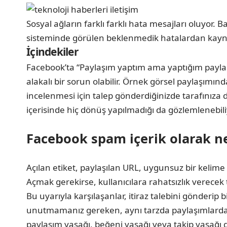
Sosyal ağların farklı farklı hata mesajları oluyor.
sisteminde görülen beklenmedik hatalardan kaynak
İçindekiler
Facebook’ta “Paylaşım yaptım ama yaptığım paylaşı
alakalı bir sorun olabilir. Örnek görsel paylaşım
incelenmesi için talep gönderdiğinizde tarafınıza dö
içerisinde hiç dönüş yapılmadığı da gözlemlenebi
Facebook spam içerik olarak ney
Açılan etiket, paylaşılan URL, uygunsuz bir kelime v
Açmak gerekirse, kullanıcılara rahatsızlık verecek
Bu uyarıyla karşılaşanlar, itiraz talebini gönderip
unutmamanız gereken, aynı tarzda paylaşımlarda ısra
paylaşım yasağı, beğeni yasağı veya takip yasağı g