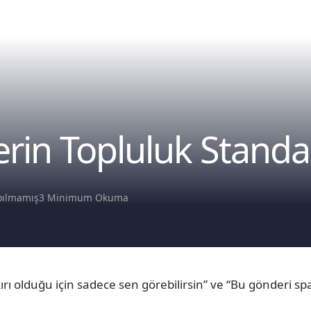
in Topluluk Standart
pılmamış
3 Minimum Okuma
ı olduğu için sadece sen görebilirsin” ve “Bu gönderi spam