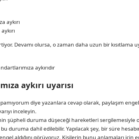
aykırı
irtiyor. Devamı olursa, o zaman daha uzun bir kısıtlama uy
andartlarımıza aykırıdır
mıza aykırı uyarısı
mıyorum diye yazanlara cevap olarak, paylaşım engeli g
rıyı inceleyin.
nin şüpheli duruma düşeceği hareketleri sergilemesiyle or
de bu duruma dahil edilebilir. Yapılacak şey, bir süre hesab
l aldığını görüyoruz. Kişilerin bunu anlamaları için en 