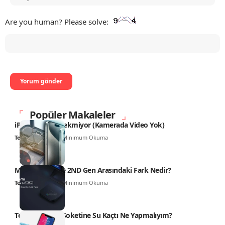
Are you human? Please solve:
Popüler Makaleler
iPhone Video Çekmiyor (Kamerada Video Yok)
Teknoloji Haber
4 Minimum Okuma
Mi TV Box 4K ile 2ND Gen Arasındaki Fark Nedir?
Teknoloji Haber
6 Minimum Okuma
Telefonun Şarj Soketine Su Kaçtı Ne Yapmalıyım?