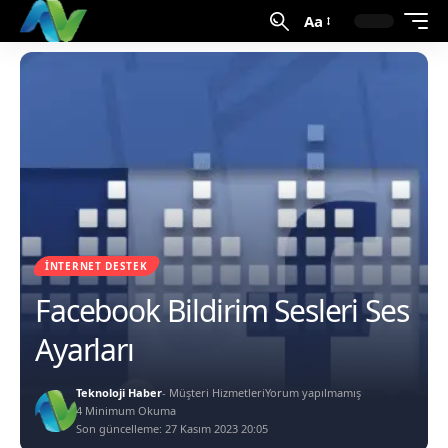
Aa
İNTERNET DESTEK
Facebook Bildirim Sesleri Ses
Ayarları
Teknoloji Haber
- Müşteri Hizmetleri
Yorum yapılmamış
4 Minimum Okuma
Son güncelleme: 27 Kasım 2023 20:05