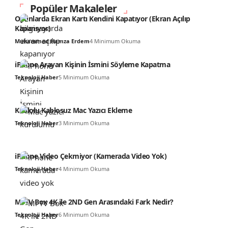
Popüler Makaleler
Oyunlarda Ekran Kartı Kendini Kapatıyor (Ekran Açılıp
Kapanıyor)
Muhammed Hamza Erdem
4 Minimum Okuma
iPhone Arayan Kişinin İsmini Söyleme Kapatma
Teknoloji Haber
5 Minimum Okuma
Kablolu Kablosuz Mac Yazıcı Ekleme
Teknoloji Haber
3 Minimum Okuma
iPhone Video Çekmiyor (Kamerada Video Yok)
Teknoloji Haber
4 Minimum Okuma
Mi TV Box 4K ile 2ND Gen Arasındaki Fark Nedir?
Teknoloji Haber
6 Minimum Okuma