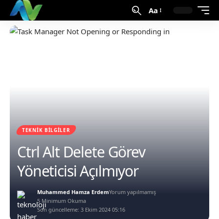
Aa
TEKNIK BILGILER
Ctrl Alt Delete Görev
Yöneticisi Açılmıyor
Muhammed Hamza Erdem
Yorum yapılmamış
5 Minimum Okuma
Son güncelleme: 3 Ekim 2024 05:16