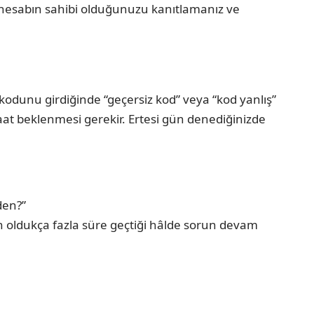
 hesabın sahibi olduğunuzu kanıtlamanız ve
odunu girdiğinde “geçersiz kod” veya “kod yanlış”
aat beklenmesi gerekir. Ertesi gün denediğinizde
den?”
n oldukça fazla süre geçtiği hâlde sorun devam