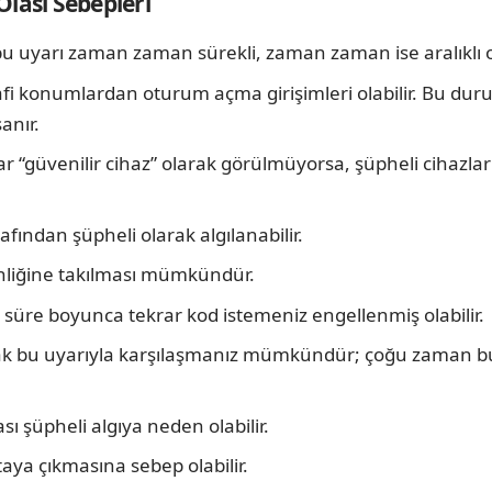
Olası Sebepleri
u uyarı zaman zaman sürekli, zaman zaman ise aralıklı ola
afi konumlardan oturum açma girişimleri olabilir. Bu dur
anır.
ar “güvenilir cihaz” olarak görülmüyorsa, şüpheli cihazl
afından şüpheli olarak algılanabilir.
enliğine takılması mümkündür.
 bir süre boyunca tekrar kod istemeniz engellenmiş olabilir.
arak bu uyarıyla karşılaşmanız mümkündür; çoğu zaman bu
sı şüpheli algıya neden olabilir.
aya çıkmasına sebep olabilir.