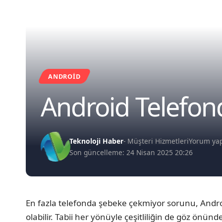
ANDROID
Android Telefo
Teknoloji Haber
- Müşteri Hizmetleri
Yorum ya
Son güncelleme: 24 Nisan 2025 20:26
En fazla telefonda şebeke çekmiyor sorunu, Andro
olabilir. Tabii her yönüyle çeşitliliğin de göz önü