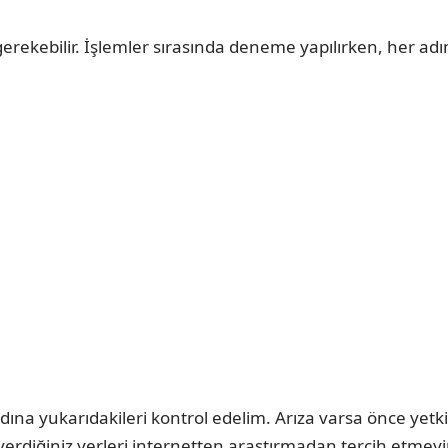
 gerekebilir. İşlemler sırasında deneme yapılırken, her 
a yukarıdakileri kontrol edelim. Arıza varsa önce yetkili 
 verdiğiniz yerleri internetten araştırmadan tercih etmeyi