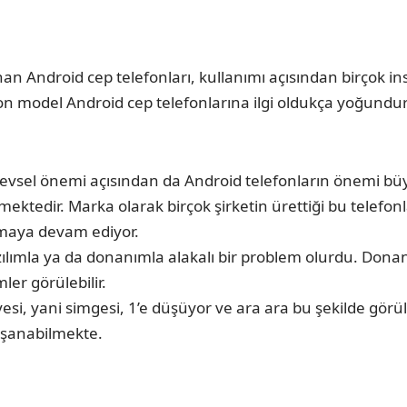
n Android cep telefonları, kullanımı açısından birçok in
n model Android cep telefonlarına ilgi oldukça yoğundur. B
şlevsel önemi açısından da Android telefonların önemi b
ktedir. Marka olarak birçok şirketin ürettiği bu telefo
maya devam ediyor.
 yazılımla ya da donanımla alakalı bir problem olurdu. D
ler görülebilir.
yesi, yani simgesi, 1’e düşüyor ve ara ara bu şekilde görü
aşanabilmekte.