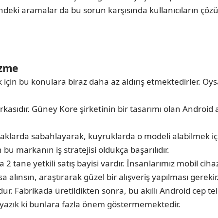
ndeki aramalar da bu sorun karşısında kullanıcıların çöz
özme
 için bu konulara biraz daha az aldırış etmektedirler. Oys
kasıdır. Güney Kore şirketinin bir tasarımı olan Android a
okaklarda sabahlayarak, kuyruklarda o modeli alabilmek i
n bu markanın iş stratejisi oldukça başarılıdır.
da 2 tane yetkili satış bayisi vardır. İnsanlarımız mobil c
a alınsın, araştırarak güzel bir alışveriş yapılması gerekir
r. Fabrikada üretildikten sonra, bu akıllı Android cep tel
e yazık ki bunlara fazla önem göstermemektedir.