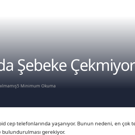
nda Şebeke Çekmiyo
pılmamış
5 Minimum Okuma
id cep telefonlarında yaşanıyor. Bunun nedeni, en çok t
nde bulundurulması gerekiyor.